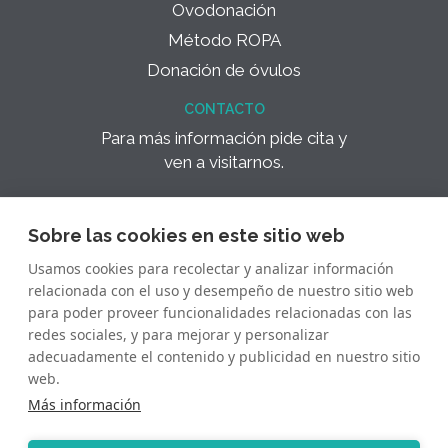
Ovodonación
Método ROPA
Donación de óvulos
CONTACTO
Para más información pide cita y
ven a visitarnos.
¿Hablamos? +34 645 640 640
Sobre las cookies en este sitio web
Hospital Universitario
Usamos cookies para recolectar y analizar información
Quirónsalud Madrid, Planta -1
relacionada con el uso y desempeño de nuestro sitio web
para poder proveer funcionalidades relacionadas con las
AVISO LEGAL
redes sociales, y para mejorar y personalizar
Aviso Legal
adecuadamente el contenido y publicidad en nuestro sitio
Política de Privacidad
web.
Política de Cookies
Más información