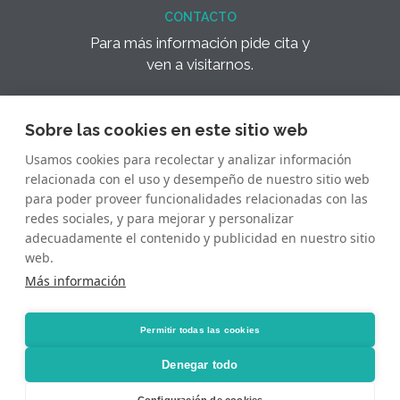
CONTACTO
Para más información pide cita y
ven a visitarnos.
¿Hablamos? +34 645 640 640
Sobre las cookies en este sitio web
Hospital Universitario
Usamos cookies para recolectar y analizar información
Quirónsalud Madrid, Planta -1
relacionada con el uso y desempeño de nuestro sitio web
para poder proveer funcionalidades relacionadas con las
AVISO LEGAL
redes sociales, y para mejorar y personalizar
Aviso Legal
adecuadamente el contenido y publicidad en nuestro sitio
Política de Privacidad
web.
Política de Cookies
Más información
Permitir todas las cookies
Denegar todo
© 2024 Dr. Gosalvez Quirón Fertilidad.
Configuración de cookies