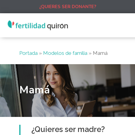
¿QUIERES SER DONANTE?
Portada
»
Modelos de familia
»
Mamá
Mamá
¿Quieres ser madre?